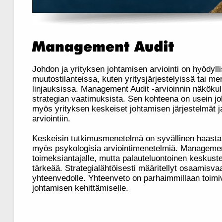
Johdon ja yrityksen johtamisen arviointi on hyödyllis
muutostilanteissa, kuten yritysjärjestelyissä tai me
linjauksissa. Management Audit -arvioinnin näköku
strategian vaatimuksista. Sen kohteena on usein j
myös yrityksen keskeiset johtamisen järjestelmät ja
arviointiin.
Keskeisin tutkimusmenetelmä on syvällinen haasta
myös psykologisia arviointimenetelmiä. Managemen
toimeksiantajalle, mutta palauteluontoinen keskuste
tärkeää. Strategialähtöisesti määritellyt osaamisva
yhteenvedolle. Yhteenveto on parhaimmillaan toimiva
johtamisen kehittämiselle.